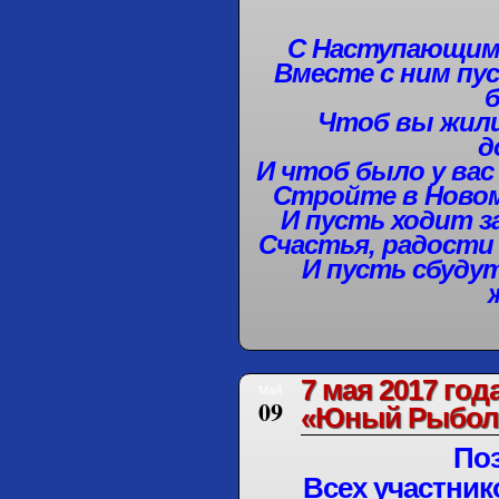
С Наступающим 
Вместе с ним пу
Чтоб вы жили
д
И чтоб было у вас
Стройте в Новом
И пусть ходит з
Счастья, радости 
И пусть сбудут
7 мая 2017 го
Май
09
«Юный Рыболо
По
Всех участни