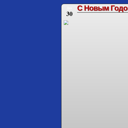
С Новым Год
Дек
30