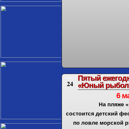
Пятый ежегод
Мар
24
«Юный рыбол
6 м
На пляже 
состоится
детский фе
по ловле морской 