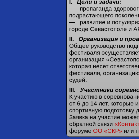
I.
Цели и задачи:
— пропаганда здоровог
подрастающего поколен
— развитие и популяри
городе Севастополе и А
II.
Организация и про
Общее руководство подг
фестиваля осуществляе
организация «Севастопо
которая несет ответстве
фестиваля, организацию
судей.
III.
Участники соревно
К участию в соревновани
от 6 до 14 лет, которые
спортивную подготовку д
Заявка на участие може
обратной связи
«Контак
форуме
ОО «СКР»
или п