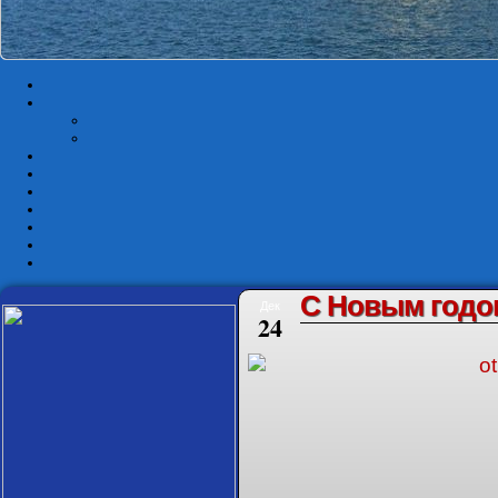
С Новым годо
Дек
24