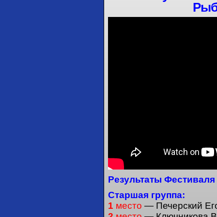
Рыб
Результаты Фестиваля
Старшая 
1
место
— Печерский Ег
2
место
— Ключникова В