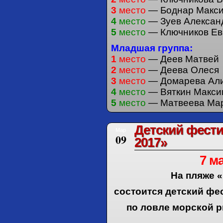
3
место
— Боднар Макс
4
место
— Зуев Алексан
5
место
— Ключников Ев
Младшая группа:
1
место
— Деев Матвей
2
место
— Деева Олеся
3
место
— Домарева Ал
4
место
— Вяткин Макси
5
место
— Матвеева Ма
Детский фест
Мар
09
2017»
7 м
На пляже 
состоится
детский фе
по ловле морской 