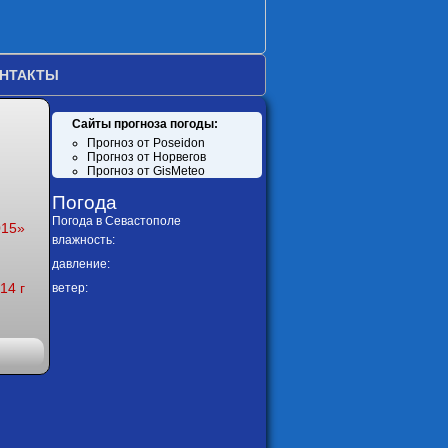
НТАКТЫ
Сайты прогноза погоды:
Прогноз от Poseidon
Прогноз от Норвегов
Прогноз от GisMeteo
Погода
Погода в
Севастополе
015»
влажность:
давление:
14 г
ветер: