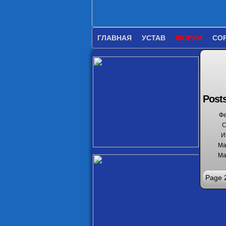
ГЛАВНАЯ
УСТАВ
ФОРУМ
СО
Post
Фе
С
И
Ма
Ма
Page 2