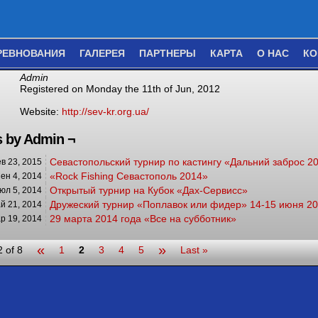
РЕВНОВАНИЯ
ГАЛЕРЕЯ
ПАРТНЕРЫ
КАРТА
О НАС
КО
Admin
Registered on Monday the 11th of Jun, 2012
Website:
http://sev-kr.org.ua/
s by Admin ¬
Севастопольский турнир по кастингу «Дальний заброс 2
в 23, 2015
«Rock Fishing Севастополь 2014»
ен 4, 2014
Открытый турнир на Кубок «Дах-Сервисс»
юл 5, 2014
Дружеский турнир «Поплавок или фидер» 14-15 июня 20
й 21, 2014
29 марта 2014 года «Все на субботник»
р 19, 2014
«
»
 of 8
1
2
3
4
5
Last »